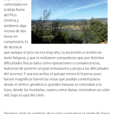
comenzaba en
la falda Norte
del Pico
Umbría y
tardamos algo
menos de dos
horas en
completarla. Es
de destacar
que aunque el pico no era muy alto, su ascensión si resultó un
tanto fatigosa, y que la realizaron compañeros que por distintas
dificultades físicas tales como operaciones o convalecencias,
hubieron de ponerle un gran entusiasmo y arrojo a las dificultades
del ascenso. Y una vez arriba, el paisaje mereció la pena, pues
fueron magnificas fueron las vistas que podían contemplarse
desde el vértice geodésico: grandes llanuras se extendían a lo
lejos, donde las montañas, suaves como dunas, mostraban un color
añil, bajo el azul del cielo.
Dejamos atrás las pedrizas de la cima y tomamos la senda de Sierra