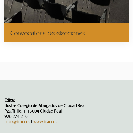
Convocatoria de elecciones
Edita:
Ilustre Colegio de Abogados de Ciudad Real
Pza. Trillo, 1. 13004 Ciudad Real
926 274 210
icacr@icacr.es
I
www.icacr.es