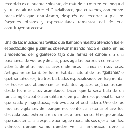
recorrido es el puente colgante, de más de 30 metros de longitud
y 105 de altura sobre el Guadalhorce, que cruzamos, con menos
precaución que entusiasmo, después de recorrer a pie los
fragantes pinares y espectaculares remansos del río que
constituyen su acceso.
Una de las muchas maravillas que llamaron nuestra atención fue el
espectáculo que pudimos observar mirando hacia el cielo, en los
alrededores del gigantesco tajo que forma el cañón
: era una
barahúnda de vuelos y de alas, pues águilas, buitres y cernícalos—
además de otras muchas aves endémicas— anidan en sus rocas.
Antiguamente también fue el hábitat natural de los
“gaitanes”
o
quebrantahuesos, buitres barbados especializados en fragmentar
los huesos que abandonan las restantes rapaces, dejándolos caer
desde los más altos acantilados. Dicen que la seca bala de un
turista inglés abatió a un solitario ejemplar de excepcional tamaño
que raudo y majestuoso, sobrevolaba el desfiladero. Uno de los
muchos vigilantes del parque nos contó su historia: el ave fue
disecada para exhibirla en un museo londinense. El negro antifaz
que caracteriza a la especie aún sigue rodeando sus ojos amarillos,
vidriosos porque ya no pueden ver la inmensidad, pero la