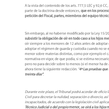
A la vista del contenido de los arts. 777,5 LEC y 92,6 
parte de la doctrina desde entonces,
que en los proceso
petición del Fiscal, partes, miembros del equipo técni
Sin embargo, al no haberse modificado por la Ley 15/2005,
subsistir la obligación de oír en todo caso a los hijos
oír siempre a los menores de 12 años antes de adoptar d
adoptar el régimen de guarda y custodia cuando no se e
menor sobre materias distintas, como por ejemplo el ca
normativa en vigor, de que podía, si se estima necesari
pero no para decidir sobre lo menos (si el menor ha de a
ahora tiene la siguiente redacción:
"
4ª Las pruebas que 
treinta días”
.
Durante este plazo, el Tribunal podrá acordar de oficio
Civil para decretar la nulidad, separación o divorcio, 
incapacitados, de acuerdo con la legislación civil aplic
Técnico Judicial o del propio
menor
, se oirá a los hijos
m