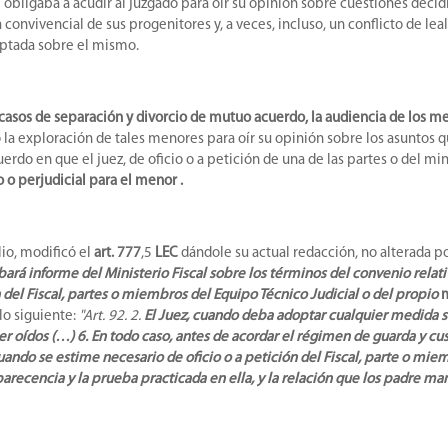
se obligaba a acudir al juzgado para oír su opinión sobre cuestiones dec
convivencial de sus progenitores y, a veces, incluso, un conflicto de le
doptada sobre el mismo.
os casos de separación y divorcio de mutuo acuerdo, la audiencia de los m
bo la exploración de tales menores para oír su opinión sobre los asuntos 
 en que el juez, de oficio o a petición de una de las partes o del mini
 o perjudicial para el menor .
lio, modificó el
art. 777
,5
LEC
dándole su actual redacción, no alterada por
ará informe del Ministerio Fiscal sobre los términos del convenio relativo
n del Fiscal, partes o miembros del Equipo Técnico Judicial o del propio
lo siguiente:
"Art. 92. 2.
El Juez, cuando deba adoptar cualquier medida so
er oídos (…) 6. En todo caso, antes de acordar el régimen de guarda y cu
uando se estime necesario de oficio o a petición del Fiscal, parte o mie
parecencia y la prueba practicada en ella, y la relación que los padre ma