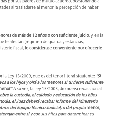
ididas por sus padres de mutuo acuerdo, ocasionando al
altades al trasladarse al menor la percepción de haber
enores de más de 12 años o con suficiente juicio
, y, en la
que le afectan (régimen de guarda y estancias,
sterio fiscal,
lo considerase conveniente por ofrecerle
 la Ley 13/2009, que es del tenor literal siguiente:
"
Si
s a los hijos y oirá a los
menores
si tuvieran suficiente
menor
”.
A su vez, la Ley 15/2005, dio nueva redacción al
bre la custodia, el cuidado y educación de los hijos
stodia, el Juez deberá recabar informe del Ministerio
mbros del Equipo Técnico Judicial, o del propio
menor
,
ntengan entre sí y
con sus hijos para determinar su