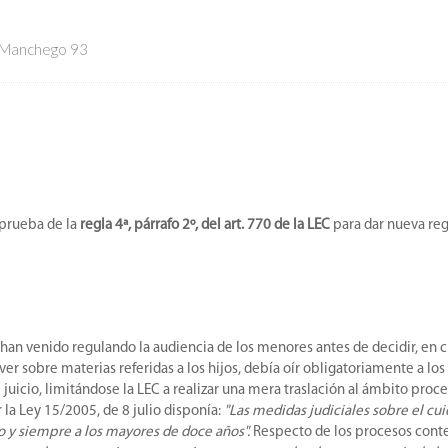
 Manchego 93
 prueba de la
regla 4ª, párrafo 2º, del art. 770 de la LEC
para dar nueva reg
l han venido regulando la audiencia de los menores antes de decidir, en 
olver sobre materias referidas a los hijos, debía oír obligatoriamente a l
icio, limitándose la LEC a realizar una mera traslación al ámbito proces
 la Ley 15/2005, de 8 julio disponía:
"Las medidas judiciales sobre el cu
cio y siempre a los mayores de doce años".
Respecto de los procesos contenc