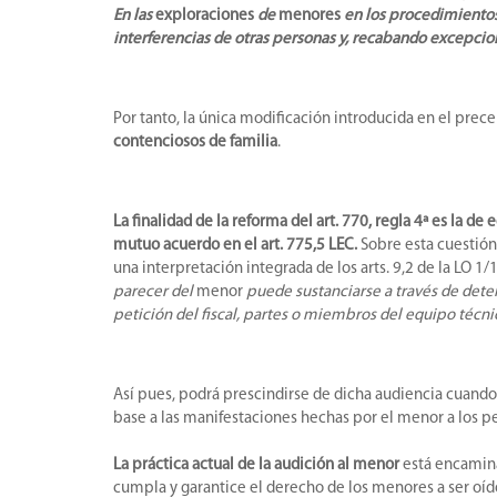
En las
exploraciones
de
menores
en los procedimientos 
interferencias de otras personas y, recabando excepcio
Por tanto, la única modificación introducida en el prece
contenciosos de familia
.
La finalidad de la reforma del art. 770, regla 4ª es la 
mutuo acuerdo en el art. 775,5 LEC.
Sobre esta cuestión,
una interpretación integrada de los arts. 9,2 de la LO 1
parecer del
menor
puede sustanciarse a través de deter
petición del fiscal, partes o miembros del equipo técnic
Así pues, podrá prescindirse de dicha audiencia cuando 
base a las manifestaciones hechas por el menor a los pe
La práctica actual de la audición al menor
está encaminad
cumpla y garantice el derecho de los menores a ser oíd