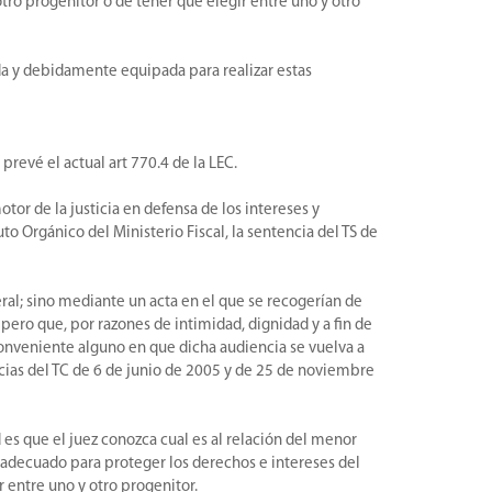
otro progenitor o de tener que elegir entre uno y otro
da y debidamente equipada para realizar estas
 prevé el actual art 770.4 de la LEC.
tor de la justicia en defensa de los intereses y
o Orgánico del Ministerio Fiscal, la sentencia del TS de
eral; sino mediante un acta en el que se recogerían de
ero que, por razones de intimidad, dignidad y a fin de
conveniente alguno en que dicha audiencia se vuelva a
ncias del TC de 6 de junio de 2005 y de 25 de noviembre
es que el juez conozca cual es al relación del menor
ás adecuado para proteger los derechos e intereses del
 entre uno y otro progenitor.