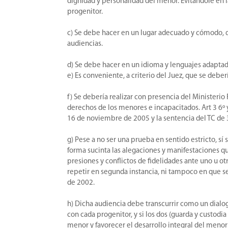
dignidad y personalidad del menor. Evitándole en la
progenitor.
c) Se debe hacer en un lugar adecuado y cómodo, q
audiencias.
d) Se debe hacer en un idioma y lenguajes adapta
e) Es conveniente, a criterio del Juez, que se deber
f) Se debería realizar con presencia del Ministerio
derechos de los menores e incapacitados. Art 3 6º y
16 de noviembre de 2005 y la sentencia del TC de
g) Pese a no ser una prueba en sentido estricto, sí
forma sucinta las alegaciones y manifestaciones qu
presiones y conflictos de fidelidades ante uno u ot
repetir en segunda instancia, ni tampoco en que se
de 2002.
h) Dicha audiencia debe transcurrir como un dialog
con cada progenitor, y si los dos (guarda y custodi
menor y favorecer el desarrollo integral del meno