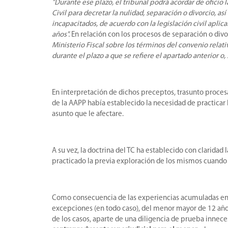
"Durante ese plazo, el tribunal podrá acordar de oficio
Civil para decretar la nulidad, separación o divorcio, 
incapacitados, de acuerdo con la legislación civil apli
años".
En relación con los procesos de separación o divo
Ministerio Fiscal sobre los términos del convenio relativ
durante el plazo a que se refiere el apartado anterior o, 
En interpretación de dichos preceptos, trasunto procesa
de la AAPP había establecido la necesidad de practicar 
asunto que le afectare.
A su vez, la doctrina del TC ha establecido con claridad 
practicado la previa exploración de los mismos cuando h
Como consecuencia de las experiencias acumuladas en la 
excepciones (en todo caso), del menor mayor de 12 años,
de los casos, aparte de una diligencia de prueba innec