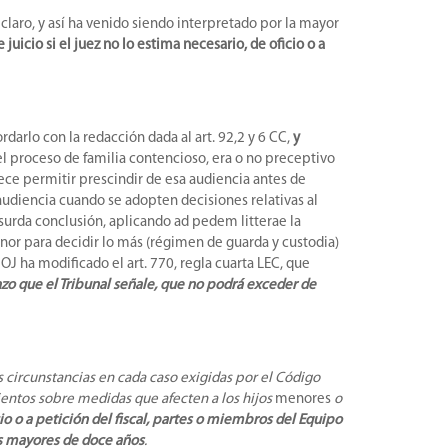
claro, y así ha venido siendo interpretado por la mayor
uicio si el juez no lo estima necesario, de oficio o a
rdarlo con la redacción dada al art. 92,2 y 6 CC,
y
el proceso de familia contencioso, era o no preceptivo
rece permitir prescindir de esa audiencia antes de
audiencia cuando se adopten decisiones relativas al
surda conclusión, aplicando ad pedem litterae la
enor para decidir lo más (régimen de guarda y custodia)
OJ ha modificado el art. 770, regla cuarta LEC, que
azo que el Tribunal señale, que no podrá exceder de
s circunstancias en cada caso exigidas por el Código
ientos sobre medidas que afecten a los hijos
menores
o
o o a petición del fiscal, partes o miembros del Equipo
los mayores de doce años
.