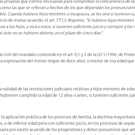
 las pruebas que estime necesarias para comprobar la concurrencia de la
así como las que se refieran a hechos de los que dependan los pronuncia
cable. Cuando hubiere hijos
menores
o incapaces, se les oirá si tuvieren s
rcio de mutuo acuerdo, el art. 777,5 disponía:
"Si hubiere hijos
menores
os a los hijos, y oirá a estos, si tuvieren suficiente juicio y siempre a l
si éste no se hubiere abierto, en el plazo de cinco días."
l civil del mandato contenido en el art. 9,1 y 2 de la LO 1/1996, de Prot
la exploración del menor mayor de doce años, o menor de esa edad que tu
la nulidad de las resoluciones judiciales relativas a hijos menores de eda
ubieren cumplido la edad de 12 años o antes, si tuvieren suficiente jui
aplicación práctica de los procesos de familia, la doctrina mayoritaria 
 o de inferior edad pero con suficiente juicio, en los procesos de sepa
esaria por existir acuerdo de los progenitores y deber presumirse que a