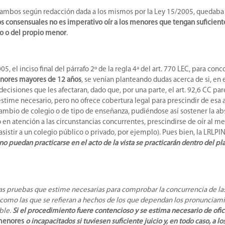
CC, ambos según redacción dada a los mismos por la Ley 15/2005, quedaba 
s consensuales no es imperativo oír a los menores que tengan suficiente j
co o del propio menor
.
 el inciso final del párrafo 2º de la regla 4ª del art. 770 LEC, para conco
 menores mayores de 12 años
, se venían planteando dudas acerca de si, en 
ecisiones que les afectaran, dado que, por una parte, el art. 92,6 CC pa
stime necesario, pero no ofrece cobertura legal para prescindir de esa 
mbio de colegio o de tipo de enseñanza, pudiéndose así sostener la ab
o en atención a las circunstancias concurrentes, prescindirse de oír al m
sistir a un colegio público o privado, por ejemplo). Pues bien, la LRLPIN
no puedan practicarse en el acto de la vista se practicarán dentro del pl
 las pruebas que estime necesarias para comprobar la concurrencia de la
así como las que se refieran a hechos de los que dependan los pronunciam
able.
Si el procedimiento fuere contencioso y se estima necesario de ofici
enores
o incapacitados si tuviesen suficiente juicio y, en todo caso, a 