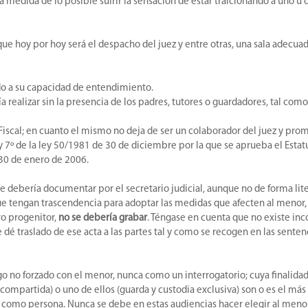
 medida de lo posible sufrir la sensación de estar traicionando a uno u 
ue hoy por hoy será el despacho del juez y entre otras, una sala adecua
do a su capacidad de entendimiento.
ía realizar sin la presencia de los padres, tutores o guardadores, tal como
 Fiscal; en cuanto el mismo no deja de ser un colaborador del juez y promo
 7º de la ley 50/1981 de 30 de diciembre por la que se aprueba el Estatut
 30 de enero de 2006.
 se debería documentar por el secretario judicial, aunque no de forma lit
e tengan trascendencia para adoptar las medidas que afecten al menor, p
ro progenitor,
no se debería grabar
. Téngase en cuenta que no existe in
 dé traslado de ese acta a las partes tal y como se recogen en las sente
o no forzado con el menor, nunca como un interrogatorio; cuya finalidad 
a compartida) o uno de ellos (guarda y custodia exclusiva) son o es el m
r como persona. Nunca se debe en estas audiencias hacer elegir al menor