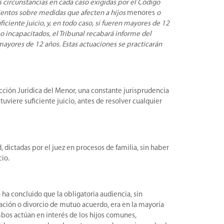
s circunstancias en cada caso exigidas por el Código
mientos sobre medidas que afecten a hijos
menores
o
uficiente juicio, y, en todo caso, si fueren mayores de 12
o incapacitados, el Tribunal recabará informe del
os mayores de 12 años. Estas actuaciones se practicarán
ección Jurídica del Menor, una constante jurisprudencia
viere suficiente juicio, antes de resolver cualquier
d, dictadas por el juez en procesos de familia, sin haber
cio.
ha concluido que la obligatoria audiencia, sin
ración o divorcio de mutuo acuerdo, era en la mayoría
mbos actúan en interés de los hijos comunes,