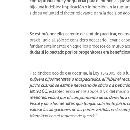
contraproducente y perjudicial para el menor
, al que 
hijo una indebida implicación o inmersión en la ruptura 
sido su voluntad el factor relevante para la decisión a
Se estimó, por ello, carente de sentido practicar, en l
praxis judicial, sólo se consideró necesario llevar a ca
fundamentalmente) en aquellos procesos de mutuo acuerdo
dudas si lo pactado por los progenitores era beneficioso
Haciéndose eco de esa doctrina, la Ley 15/2005, de 8 ju
hubiera hijos
menores
o incapacitados, el Tribunal recab
juicio cuando se estime necesario de oficio o a petició
art. 92 CC
, estableciendo en los apdos. 2 y 6 del mismo 
menores
, velará por el cumplimiento de su derecho a s
Fiscal y oír a los
menores
que tengan suficiente juicio c
valorar las alegaciones de las partes vertidas en la com
idoneidad con el régimen de guarda".