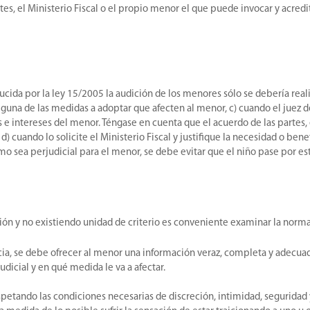
artes, el Ministerio Fiscal o el propio menor el que puede invocar y acred
ducida por la ley 15/2005 la audición de los menores sólo se debería reali
guna de las medidas a adoptar que afecten al menor, c) cuando el juez d
 intereses del menor. Téngase en cuenta que el acuerdo de las partes, e
 d) cuando lo solicite el Ministerio Fiscal y justifique la necesidad o be
o sea perjudicial para el menor, se debe evitar que el niño pase por esta
ción y no existiendo unidad de criterio es conveniente examinar la norma
encia, se debe ofrecer al menor una información veraz, completa y adecu
dicial y en qué medida le va a afectar.
spetando las condiciones necesarias de discreción, intimidad, seguridad