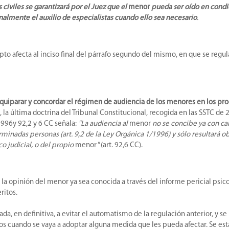
civiles se garantizará por el Juez que el
menor
pueda ser oído en condic
nalmente el auxilio de especialistas cuando ello sea necesario
.
pto afecta al inciso final del párrafo segundo del mismo, en que se regul
de equiparar y concordar el régimen de audiencia de los menores en los p
 la última doctrina del Tribunal Constitucional, recogida en las SSTC de
/1996y 92,2 y 6 CC señala:
"La audiencia al
menor
no se concibe ya con car
minadas personas (art. 9,2 de la Ley Orgánica 1/1996) y sólo resultará o
o judicial, o del propio
menor
"
(art. 92,6 CC).
la opinión del menor ya sea conocida a través del informe pericial psic
ritos.
a, en definitiva, a evitar el automatismo de la regulación anterior, y se
os cuando se vaya a adoptar alguna medida que les pueda afectar. Se esta