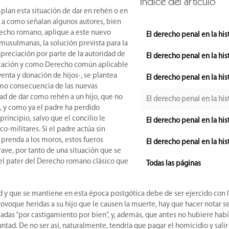
Índice del artículo
plan esta situación de dar en rehén o en
o a como señalan algunos autores, bien
echo romano, aplique a este nuevo
El derecho penal en la hist
musulmanas, la solución prevista para la
preciación por parte de la autoridad de
El derecho penal en la his
licación y como Derecho común aplicable
venta y donación de hijos-, se plantea
El derecho penal en la his
omo consecuencia de las nuevas
dad de dar como rehén a un hijo, que no
El derecho penal en la his
o, y como ya el padre ha perdido
rincipio, salvo que el concilio le
El derecho penal en la his
o-militares. Si el padre actúa sin
prenda a los moros, estos fueros
El derecho penal en la his
ave, por tanto de una situación que se
 el pater del Derecho romano clásico que
Todas las páginas
d y que se mantiene en esta época postgótica debe de ser ejercido con la
rovoque heridas a su hijo que le causen la muerte, hay que hacer notar se
s “por castigamiento por bien”, y, además, que antes no hubiere habido 
untad. De no ser así, naturalmente, tendría que pagar el homicidio y sa