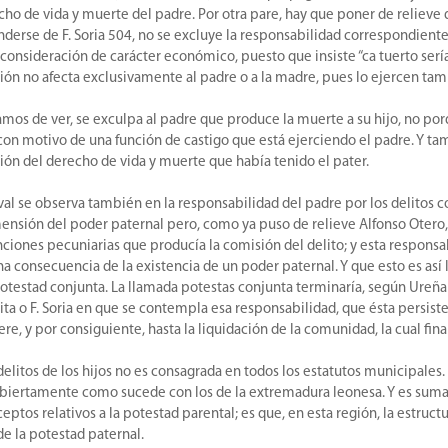
echo de vida y muerte del padre. Por otra pare, hay que poner de reliev
erse de F. Soria 504, no se excluye la responsabilidad correspondiente 
nsideración de carácter económico, puesto que insiste “ca tuerto sería pe
ón no afecta exclusivamente al padre o a la madre, pues lo ejercen tam
amos de ver, se exculpa al padre que produce la muerte a su hijo, no po
 con motivo de una función de castigo que está ejerciendo el padre. Y
ación del derecho de vida y muerte que había tenido el pater.
al se observa también en la responsabilidad del padre por los delitos 
ensión del poder paternal pero, como ya puso de relieve Alfonso Otero
sanciones pecuniarias que producía la comisión del delito; y esta respons
a consecuencia de la existencia de un poder paternal. Y que esto es así
potestad conjunta. La llamada potestas conjunta terminaría, según Ureña 
 Zorita o F. Soria en que se contempla esa responsabilidad, que ésta persi
e, y por consiguiente, hasta la liquidación de la comunidad, la cual fina
 delitos de los hijos no es consagrada en todos los estatutos municipales
n abiertamente como sucede con los de la extremadura leonesa. Y es su
tos relativos a la potestad parental; es que, en esta región, la estructu
e la potestad paternal.