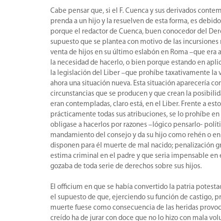
Cabe pensar que, si el F. Cuenca y sus derivados contem
prenda a un hijo y la resuelven de esta forma, es debid
porque el redactor de Cuenca, buen conocedor del Der
supuesto que se plantea con motivo de las incursiones 
venta de hijos en su último eslabón en Roma –que era a
la necesidad de hacerlo, o bien porque estando en ap
la legislación del Liber –que prohíbe taxativamente la 
ahora una situación nueva. Esta situación aparecería c
circunstancias que se producen y que crean la posibili
eran contempladas, claro está, en el Liber. Frente a est
prácticamente todas sus atribuciones, se lo prohíbe en p
obligase a hacerlos por razones –lógico pensarlo- polític
mandamiento del consejo y da su hijo como rehén o en 
disponen para él muerte de mal nacido; penalización gr
estima criminal en el padre y que seria impensable en
gozaba de toda serie de derechos sobre sus hijos.
El officium en que se había convertido la patria potesta
el supuesto de que, ejerciendo su función de castigo, p
muerte fuese como consecuencia de las heridas provocada
creído ha de jurar con doce que no lo hizo con mala vol