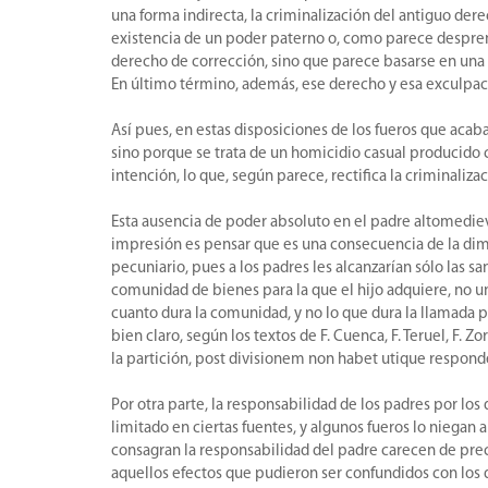
una forma indirecta, la criminalización del antiguo der
existencia de un poder paterno o, como parece desprend
derecho de corrección, sino que parece basarse en una co
En último término, además, ese derecho y esa exculpaci
Así pues, en estas disposiciones de los fueros que acab
sino porque se trata de un homicidio casual producido
intención, lo que, según parece, rectifica la criminaliz
Esta ausencia de poder absoluto en el padre altomediev
impresión es pensar que es una consecuencia de la dim
pecuniario, pues a los padres les alcanzarían sólo las 
comunidad de bienes para la que el hijo adquiere, no un
cuanto dura la comunidad, y no lo que dura la llamada 
bien claro, según los textos de F. Cuenca, F. Teruel, F.
la partición, post divisionem non habet utique responder
Por otra parte, la responsabilidad de los padres por los
limitado en ciertas fuentes, y algunos fueros lo niega
consagran la responsabilidad del padre carecen de precep
aquellos efectos que pudieron ser confundidos con los d