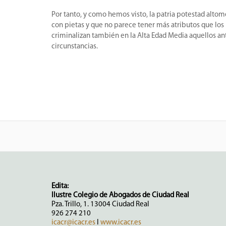
Por tanto, y como hemos visto, la patria potestad alto
con pietas y que no parece tener más atributos que los 
criminalizan también en la Alta Edad Media aquellos ant
circunstancias.
Edita:
Ilustre Colegio de Abogados de Ciudad Real
Pza. Trillo, 1. 13004 Ciudad Real
926 274 210
icacr@icacr.es
I
www.icacr.es