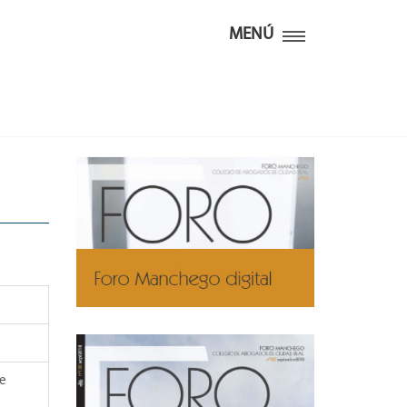
MENÚ
te