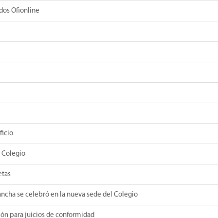
dos Ofionline
ficio
l Colegio
etas
ancha se celebró en la nueva sede del Colegio
ción para juicios de conformidad